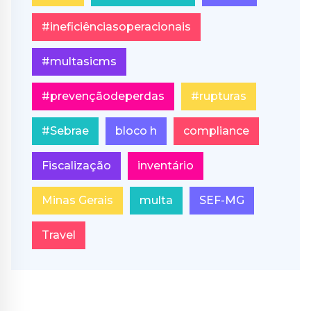
#ineficiênciasoperacionais
#multasicms
#prevençãodeperdas
#rupturas
#Sebrae
bloco h
compliance
Fiscalização
inventário
Minas Gerais
multa
SEF-MG
Travel