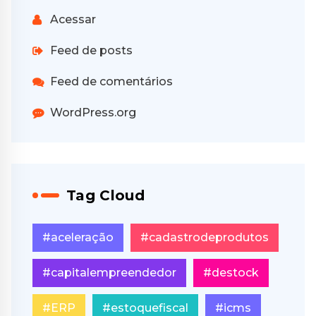
Acessar
Feed de posts
Feed de comentários
WordPress.org
Tag Cloud
#aceleração
#cadastrodeprodutos
#capitalempreendedor
#destock
#ERP
#estoquefiscal
#icms