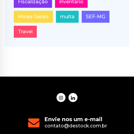
Fiscalização
inventário
Minas Gerais
multa
SEF-MG
Travel
Envie nos um e-mail
contato@destock.com.br