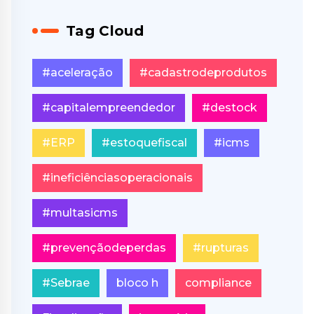
Tag Cloud
#aceleração
#cadastrodeprodutos
#capitalempreendedor
#destock
#ERP
#estoquefiscal
#icms
#ineficiênciasoperacionais
#multasicms
#prevençãodeperdas
#rupturas
#Sebrae
bloco h
compliance