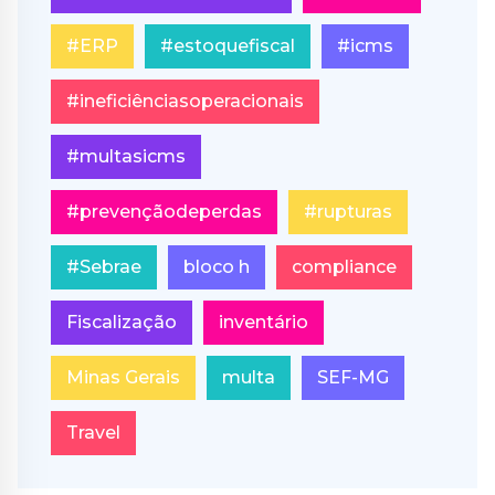
#ERP
#estoquefiscal
#icms
#ineficiênciasoperacionais
#multasicms
#prevençãodeperdas
#rupturas
#Sebrae
bloco h
compliance
Fiscalização
inventário
Minas Gerais
multa
SEF-MG
Travel