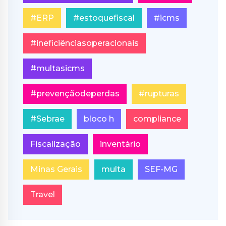
#ERP
#estoquefiscal
#icms
#ineficiênciasoperacionais
#multasicms
#prevençãodeperdas
#rupturas
#Sebrae
bloco h
compliance
Fiscalização
inventário
Minas Gerais
multa
SEF-MG
Travel